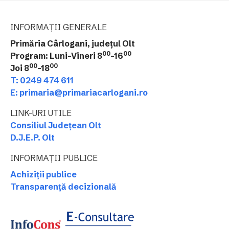
INFORMAȚII GENERALE
Primăria Cârlogani, județul Olt
00
00
Program: Luni-Vineri 8
-16
00
00
Joi 8
-18
T: 0249 474 611
E: primaria@primariacarlogani.ro
LINK-URI UTILE
Consiliul Județean Olt
D.J.E.P. Olt
INFORMAȚII PUBLICE
Achiziții publice
Transparență decizională