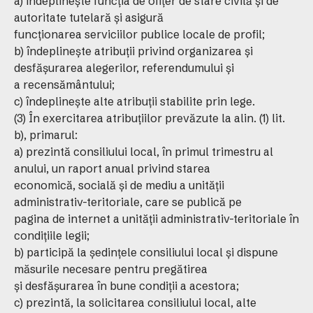
a) îndeplineşte funcţia de ofiţer de stare civilă şi de
autoritate tutelară şi asigură
funcţionarea serviciilor publice locale de profil;
b) îndeplineşte atribuţii privind organizarea şi
desfăşurarea alegerilor, referendumului şi
a recensământului;
c) îndeplineşte alte atribuţii stabilite prin lege.
(3) În exercitarea atribuţiilor prevăzute la alin. (1) lit.
b), primarul:
a) prezintă consiliului local, în primul trimestru al
anului, un raport anual privind starea
economică, socială şi de mediu a unităţii
administrativ-teritoriale, care se publică pe
pagina de internet a unităţii administrativ-teritoriale în
condiţiile legii;
b) participă la şedinţele consiliului local şi dispune
măsurile necesare pentru pregătirea
şi desfăşurarea în bune condiţii a acestora;
c) prezintă, la solicitarea consiliului local, alte