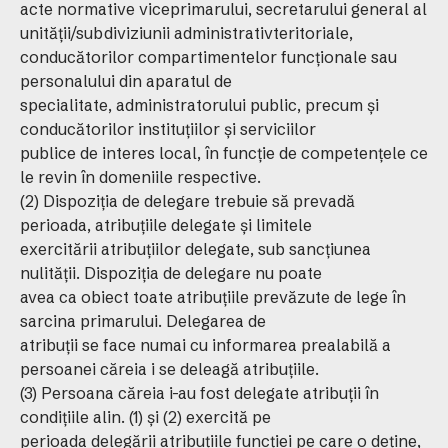
acte normative viceprimarului, secretarului general al
unităţii/subdiviziunii administrativteritoriale,
conducătorilor compartimentelor funcţionale sau
personalului din aparatul de
specialitate, administratorului public, precum şi
conducătorilor instituţiilor şi serviciilor
publice de interes local, în funcţie de competenţele ce
le revin în domeniile respective.
(2) Dispoziţia de delegare trebuie să prevadă
perioada, atribuţiile delegate şi limitele
exercitării atribuţiilor delegate, sub sancţiunea
nulităţii. Dispoziţia de delegare nu poate
avea ca obiect toate atribuţiile prevăzute de lege în
sarcina primarului. Delegarea de
atribuţii se face numai cu informarea prealabilă a
persoanei căreia i se deleagă atribuţiile.
(3) Persoana căreia i-au fost delegate atribuţii în
condiţiile alin. (1) şi (2) exercită pe
perioada delegării atribuţiile funcţiei pe care o deţine,