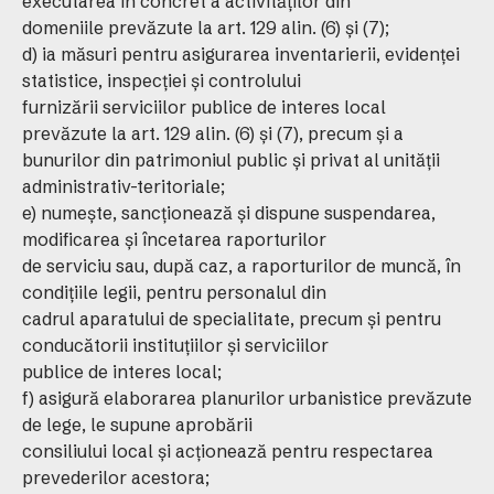
executarea în concret a activităţilor din
domeniile prevăzute la art. 129 alin. (6) şi (7);
d) ia măsuri pentru asigurarea inventarierii, evidenţei
statistice, inspecţiei şi controlului
furnizării serviciilor publice de interes local
prevăzute la art. 129 alin. (6) şi (7), precum şi a
bunurilor din patrimoniul public şi privat al unităţii
administrativ-teritoriale;
e) numeşte, sancţionează şi dispune suspendarea,
modificarea şi încetarea raporturilor
de serviciu sau, după caz, a raporturilor de muncă, în
condiţiile legii, pentru personalul din
cadrul aparatului de specialitate, precum şi pentru
conducătorii instituţiilor şi serviciilor
publice de interes local;
f) asigură elaborarea planurilor urbanistice prevăzute
de lege, le supune aprobării
consiliului local şi acţionează pentru respectarea
prevederilor acestora;