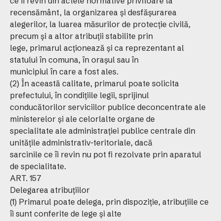
ce îi revin din actele normative privitoare la
recensământ, la organizarea şi desfăşurarea
alegerilor, la luarea măsurilor de protecţie civilă,
precum şi a altor atribuţii stabilite prin
lege, primarul acţionează şi ca reprezentant al
statului în comuna, în oraşul sau în
municipiul în care a fost ales.
(2) În această calitate, primarul poate solicita
prefectului, în condiţiile legii, sprijinul
conducătorilor serviciilor publice deconcentrate ale
ministerelor şi ale celorlalte organe de
specialitate ale administraţiei publice centrale din
unităţile administrativ-teritoriale, dacă
sarcinile ce îi revin nu pot fi rezolvate prin aparatul
de specialitate.
ART. 157
Delegarea atribuţiilor
(1) Primarul poate delega, prin dispoziţie, atribuţiile ce
îi sunt conferite de lege şi alte