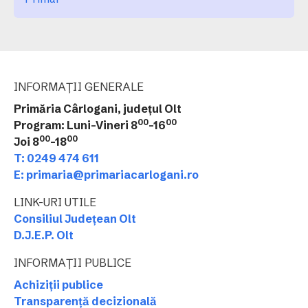
INFORMAȚII GENERALE
Primăria Cârlogani, județul Olt
00
00
Program: Luni-Vineri 8
-16
00
00
Joi 8
-18
T: 0249 474 611
E: primaria@primariacarlogani.ro
LINK-URI UTILE
Consiliul Județean Olt
D.J.E.P. Olt
INFORMAȚII PUBLICE
Achiziții publice
Transparență decizională