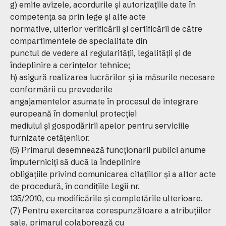
g) emite avizele, acordurile şi autorizaţiile date în
competenţa sa prin lege şi alte acte
normative, ulterior verificării şi certificării de către
compartimentele de specialitate din
punctul de vedere al regularităţii, legalităţii şi de
îndeplinire a cerinţelor tehnice;
h) asigură realizarea lucrărilor şi ia măsurile necesare
conformării cu prevederile
angajamentelor asumate în procesul de integrare
europeană în domeniul protecţiei
mediului şi gospodăririi apelor pentru serviciile
furnizate cetăţenilor.
(6) Primarul desemnează funcţionarii publici anume
împuterniciţi să ducă la îndeplinire
obligaţiile privind comunicarea citaţiilor şi a altor acte
de procedură, în condiţiile Legii nr.
135/2010, cu modificările şi completările ulterioare.
(7) Pentru exercitarea corespunzătoare a atribuţiilor
sale, primarul colaborează cu