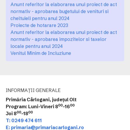
Anunt referitor la elaborarea unui proiect de act
normativ - aprobarea bugetului de venituri si
cheltuieli pentru anul 2024
Proiecte de hotarare 2023
Anunt referitor la elaborarea unui proiect de act
normativ - aprobarea impozitelor si taxelor
locale pentru anul 2024
Venitul Minim de Incluziune
INFORMAȚII GENERALE
Primăria Cârlogani, județul Olt
00
00
Program: Luni-Vineri 8
-16
00
00
Joi 8
-18
T: 0249 474 611
E: primaria@primariacarlogani.ro