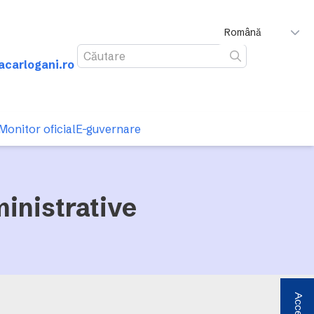
Română
acarlogani.ro
Caută
Monitor oficial
E-guvernare
inistrative