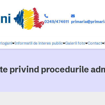
0249/474611
primaria@primari
rlogani
Informatii de interes public
Galerii foto
Contact
e privind procedurile adm