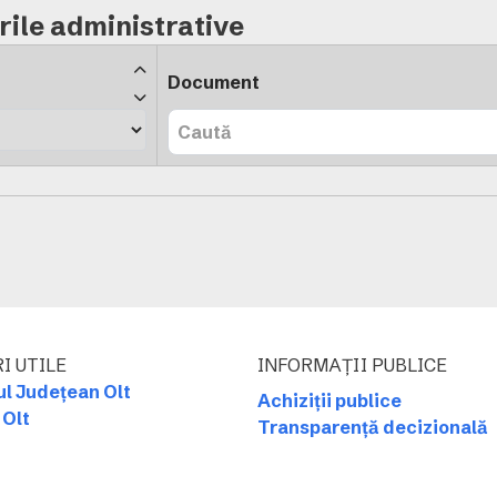
ile administrative
Document
I UTILE
INFORMAȚII PUBLICE
ul Județean Olt
Achiziții publice
 Olt
Transparență decizională