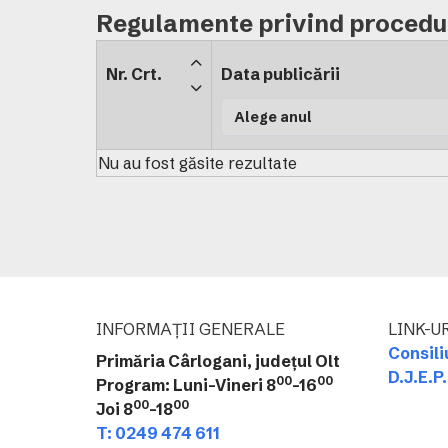
Regulamente privind procedur
Nr. Crt.
Data publicării
Nu au fost găsite rezultate
INFORMAȚII GENERALE
LINK-UR
Consili
Primăria Cârlogani, județul Olt
D.J.E.P.
00
00
Program: Luni-Vineri 8
-16
00
00
Joi 8
-18
T: 0249 474 611